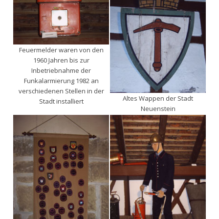
Feuermelder waren von den
1960 Jahren bis zur
Inbetriebnahme der
Funkalarmierung 1982 an
verschiedenen Stellen in der
Altes Wappen der Stadt
Stadt installiert
Neuenstein